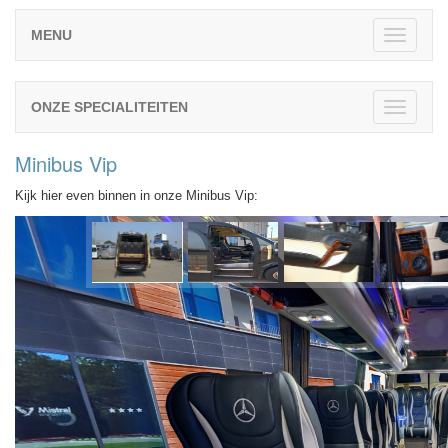
MENU
TOGGL
NAVIGA
ONZE SPECIALITEITEN
TOGGL
NAVIGA
Minibus Vip
Kijk hier even binnen in onze Minibus Vip: