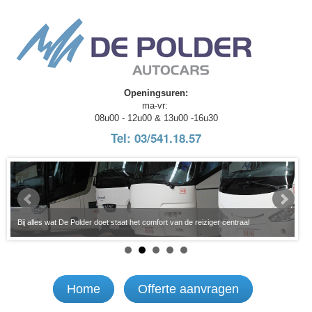
Openingsuren:
ma-vr:
08u00 - 12u00 & 13u00 -16u30
Tel: 03/541.18.57
n
ABS
Bij alles wat De Polder doet staat het comfort van de reiziger centraal
be
Home
Offerte aanvragen