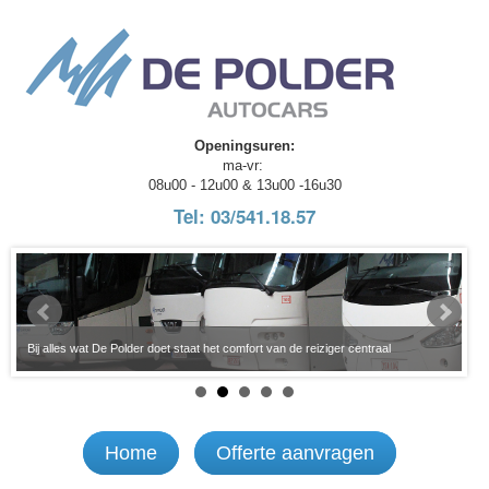
Openingsuren:
ma-vr:
08u00 - 12u00 & 13u00 -16u30
Tel: 03/541.18.57
n
ABS
Bij alles wat De Polder doet staat het comfort van de reiziger centraal
be
Home
Offerte aanvragen