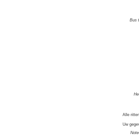
Bus 
He
Alle ritt
Uw gegev
Note