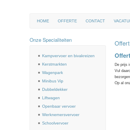
HOME
OFFERTE
CONTACT
VACATU
Onze Specialiteiten
Offert
Offer
Kampvervoer en bivakreizen
Kerstmarkten
De prijs 
Vul daaro
Wagenpark
bezorgen
Minibus Vip
Op al on
Dubbeldekker
Liftwagen
Openbaar vervoer
Werknemersvervoer
Schoolvervoer