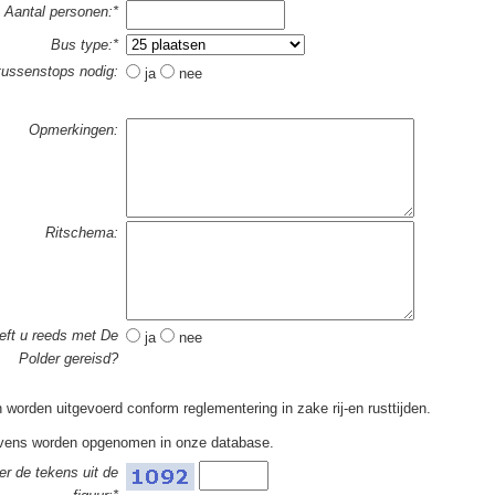
Aantal personen:*
Bus type:*
tussenstops nodig:
ja
nee
Opmerkingen:
Ritschema:
eft u reeds met De
ja
nee
Polder gereisd?
en worden uitgevoerd conform reglementering in zake rij-en rusttijden.
ens worden opgenomen in onze database.
er de tekens uit de