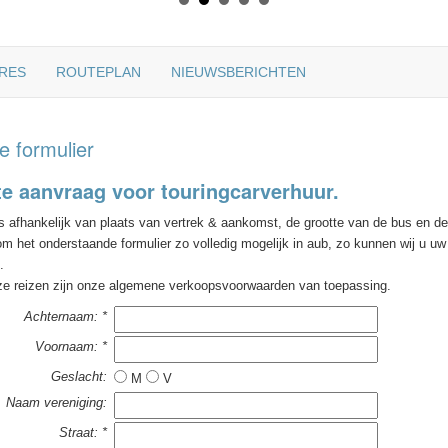
RES
ROUTEPLAN
NIEUWSBERICHTEN
e formulier
te aanvraag voor touringcarverhuur.
is afhankelijk van plaats van vertrek & aankomst, de grootte van de bus en de r
m het onderstaande formulier zo volledig mogelijk in aub, zo kunnen wij u uw 
.
ze reizen zijn onze algemene verkoopsvoorwaarden van toepassing.
Achternaam: *
Voornaam: *
Geslacht:
M
V
Naam vereniging:
Straat: *