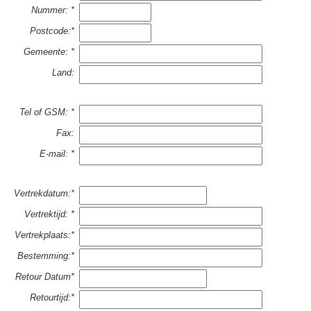
Nummer: *
Postcode:*
Gemeente: *
Land:
Tel of GSM: *
Fax:
E-mail: *
Vertrekdatum:*
Vertrektijd: *
Vertrekplaats:*
Bestemming:*
Retour Datum*
Retourtijd:*